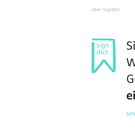
Über SignDict
S
W
G
e
551