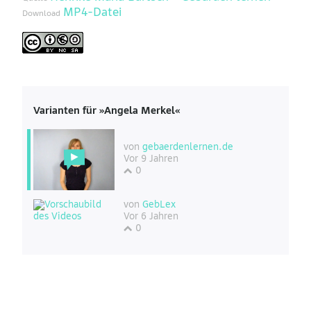
MP4-Datei
Download
Varianten für »Angela Merkel«
von
gebaerdenlernen.de
Vor 9 Jahren
0
von
GebLex
Vor 6 Jahren
0