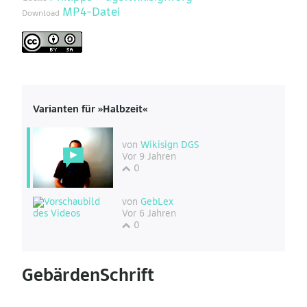
MP4-Datei
Download
Varianten für »Halbzeit«
von
Wikisign DGS
Vor 9 Jahren
0
von
GebLex
Vor 6 Jahren
0
GebärdenSchrift