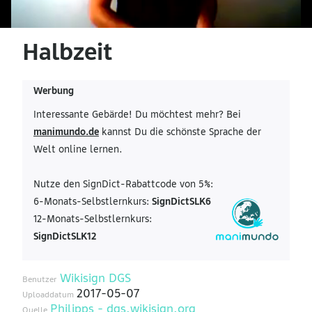
Halbzeit
Werbung
Interessante Gebärde! Du möchtest mehr? Bei
manimundo.de
kannst Du die schönste Sprache der
Welt online lernen.
Nutze den SignDict-Rabattcode von 5%:
6-Monats-Selbstlernkurs:
SignDictSLK6
12-Monats-Selbstlernkurs:
SignDictSLK12
Wikisign DGS
Benutzer
2017-05-07
Uploaddatum
Philipps - dgs.wikisign.org
Quelle