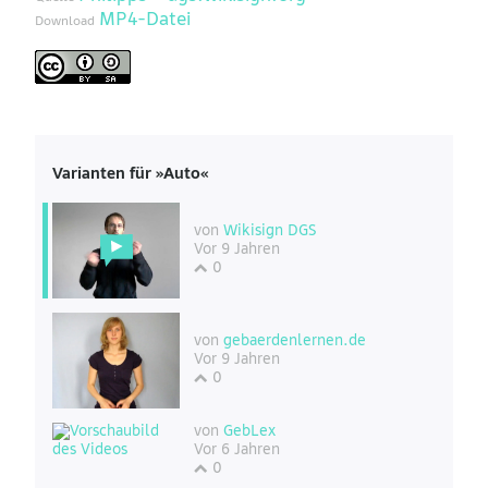
MP4-Datei
Download
Varianten für »Auto«
von
Wikisign DGS
Vor 9 Jahren
0
von
gebaerdenlernen.de
Vor 9 Jahren
0
von
GebLex
Vor 6 Jahren
0