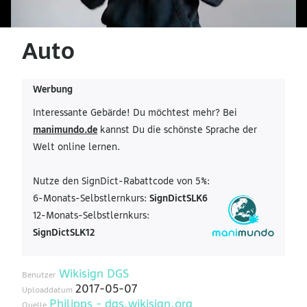
Auto
Werbung
Interessante Gebärde! Du möchtest mehr? Bei
manimundo.de
kannst Du die schönste Sprache der
Welt online lernen.
Nutze den SignDict-Rabattcode von 5%:
6-Monats-Selbstlernkurs:
SignDictSLK6
12-Monats-Selbstlernkurs:
SignDictSLK12
Wikisign DGS
Benutzer
2017-05-07
Uploaddatum
Philipps - dgs.wikisign.org
Quelle