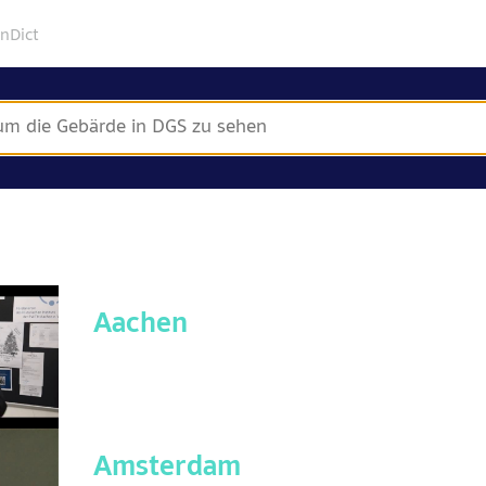
gnDict
Aachen
Amsterdam