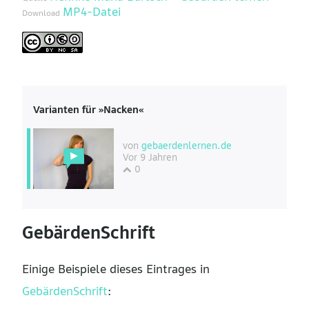
MP4-Datei
Download
Varianten für »Nacken«
von
gebaerdenlernen.de
Vor 9 Jahren
0
GebärdenSchrift
Einige Beispiele dieses Eintrages in
GebärdenSchrift
: