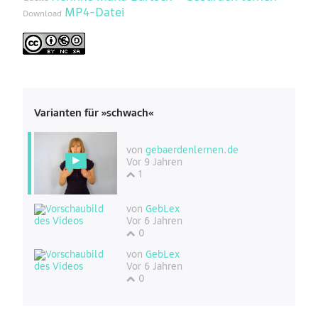
MP4-Datei
Download
Varianten für »schwach«
von
gebaerdenlernen.de
Vor 9 Jahren
1
von
GebLex
Vor 6 Jahren
0
von
GebLex
Vor 6 Jahren
0