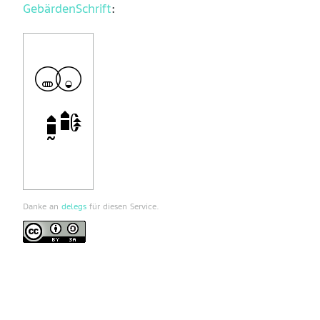
GebärdenSchrift
:
Danke an
delegs
für diesen Service.