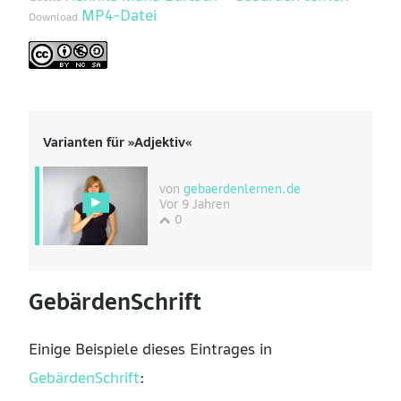
MP4-Datei
Download
Varianten für »Adjektiv«
von
gebaerdenlernen.de
Vor 9 Jahren
0
GebärdenSchrift
Einige Beispiele dieses Eintrages in
GebärdenSchrift
: