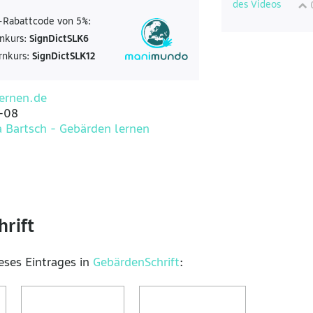
-Rabattcode von 5%:
nkurs:
SignDictSLK6
rnkurs:
SignDictSLK12
ernen.de
-08
a Bartsch - Gebärden lernen
rift
ieses Eintrages in
GebärdenSchrift
: