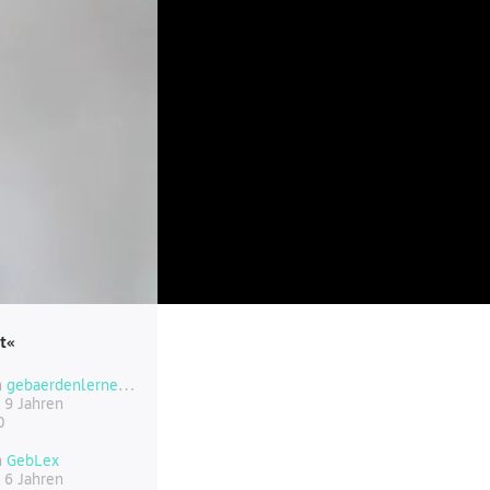
lt«
n
gebaerdenlernen.de
 9 Jahren
0
n
GebLex
 6 Jahren