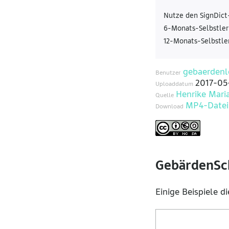
Nutze den SignDict
6-Monats-Selbstler
12-Monats-Selbstle
gebaerdenl
Benutzer
2017-05
Uploaddatum
Henrike Mari
Quelle
MP4-Datei
Download
GebärdenSch
Einige Beispiele d