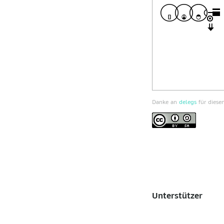
Danke an
delegs
für diesen
Unterstützer